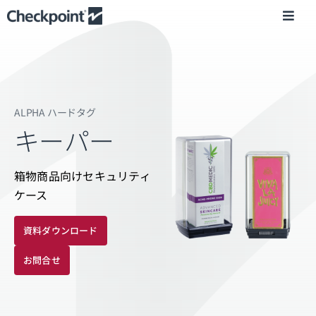
Skip
Toggl
to
Navig
content
業種別・事例
製品情報
ALPHA ハードタグ
キーパー
動画・AR
箱物商品向けセキュリティ
ケース
企業情報
資料ダウンロード
ニュース
お問合せ
お問い合わせ