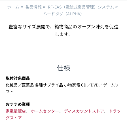
ホーム
製品情報
RF-EAS（電波式商品管理）システム
ハードタグ（ALPHA）
豊富なサイズ展開で、箱物商品のオープン陳列を促進
します。
仕様
取付対象商品
化粧品／医薬品 各種サプライ品 小物家電 CD／DVD／ゲームソ
フト
おすすめ業種
家電量販店
、
ホームセンター
、
ディスカウントストア
、
ドラッ
グストア