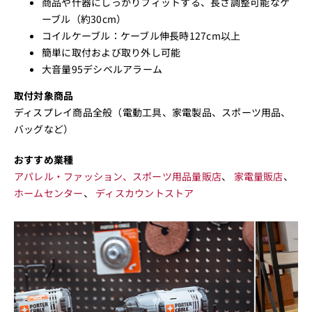
商品や什器にしっかりフィットする、長さ調整可能なケ
ーブル（約30cm）
コイルケーブル：ケーブル伸長時127cm以上
簡単に取付および取り外し可能
大音量95デシベルアラーム
取付対象商品
ディスプレイ商品全般（電動工具、家電製品、スポーツ用品、
バッグなど）
おすすめ業種
アパレル・ファッション、スポーツ用品量販店
、
家電量販店
、
ホームセンター
、
ディスカウントストア