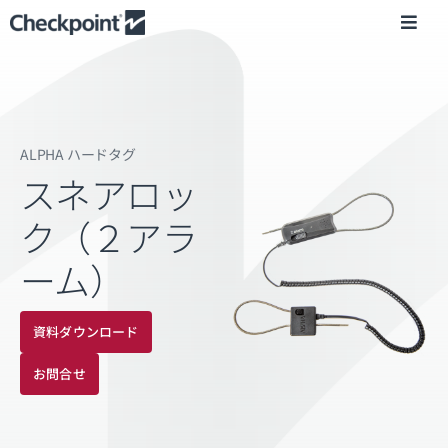
Skip
Toggl
to
Navig
content
業種別・事例
製品情報
ALPHA ハードタグ
スネアロッ
動画・AR
ク（２アラ
ーム）
企業情報
資料ダウンロード
ニュース
お問合せ
お問い合わせ